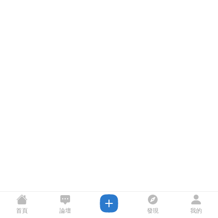
首頁
論壇
發現
我的