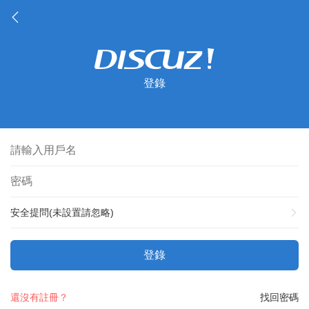
登錄
安全提問(未設置請忽略)
登錄
還沒有註冊？
找回密碼