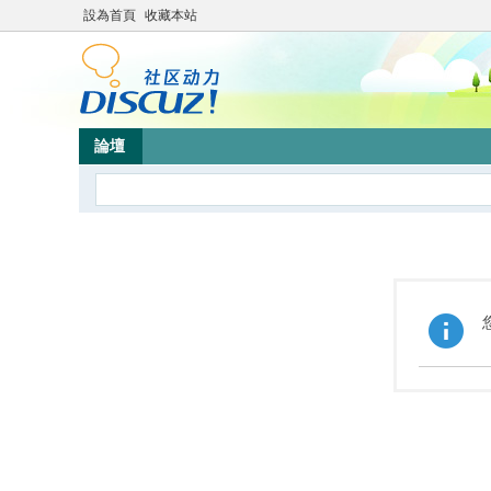
設為首頁
收藏本站
論壇