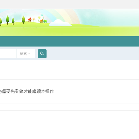
搜索
搜
索
您需要先登錄才能繼續本操作