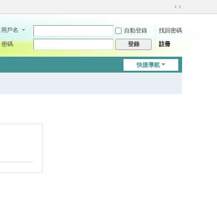
切
換
用戶名
自動登錄
找回密碼
到
寬
密碼
註冊
登錄
版
快捷導航