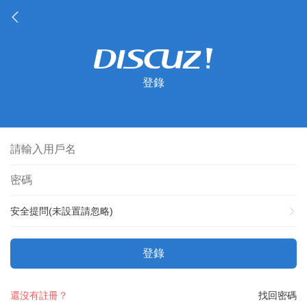
登錄
安全提問(未設置請忽略)
登錄
還沒有註冊？
找回密碼