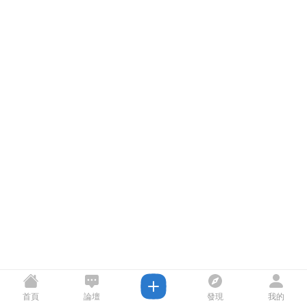
首頁
論壇
發現
我的