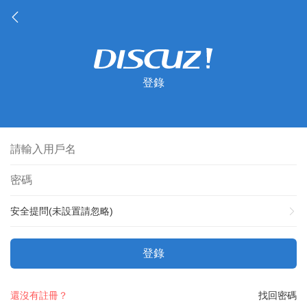
登錄
安全提問(未設置請忽略)
登錄
還沒有註冊？
找回密碼