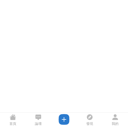
首頁
論壇
發現
我的