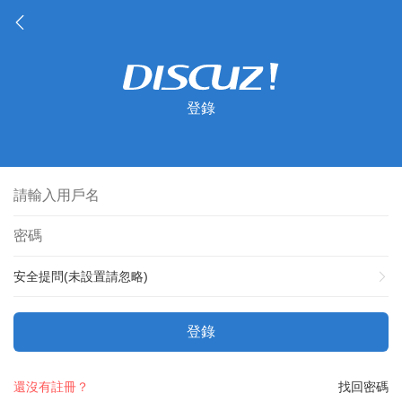
登錄
安全提問(未設置請忽略)
登錄
還沒有註冊？
找回密碼