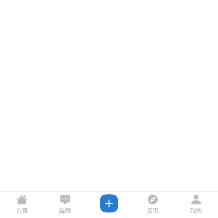
首頁
論壇
發現
我的