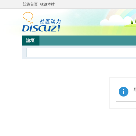
設為首頁
收藏本站
論壇