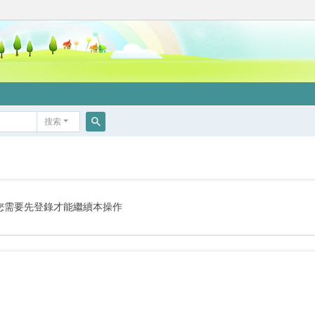
搜索
搜
索
您需要先登錄才能繼續本操作