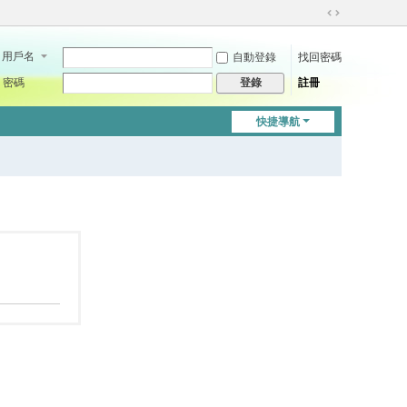
切
換
用戶名
自動登錄
找回密碼
到
寬
密碼
註冊
登錄
版
快捷導航