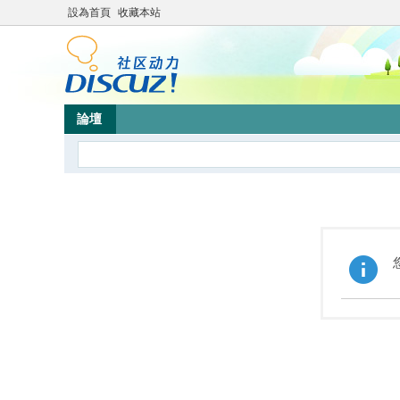
設為首頁
收藏本站
論壇