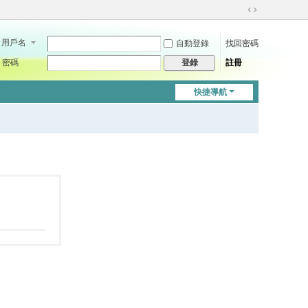
切
換
用戶名
自動登錄
找回密碼
到
寬
密碼
註冊
登錄
版
快捷導航