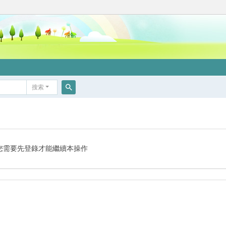
搜索
搜
索
您需要先登錄才能繼續本操作