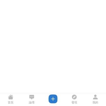
首頁
論壇
發現
我的