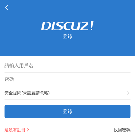
登錄
安全提問(未設置請忽略)
登錄
還沒有註冊？
找回密碼