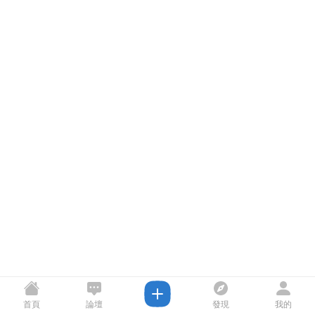
首頁
論壇
發現
我的