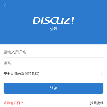
登錄
安全提問(未設置請忽略)
登錄
還沒有註冊？
找回密碼