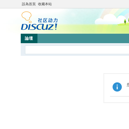
設為首頁
收藏本站
論壇