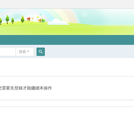
搜索
搜
索
您需要先登錄才能繼續本操作