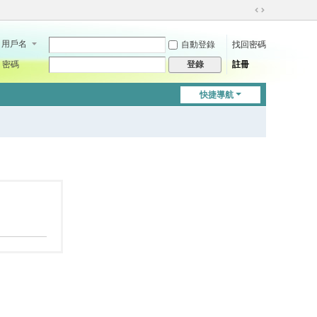
切
換
用戶名
自動登錄
找回密碼
到
寬
密碼
註冊
登錄
版
快捷導航