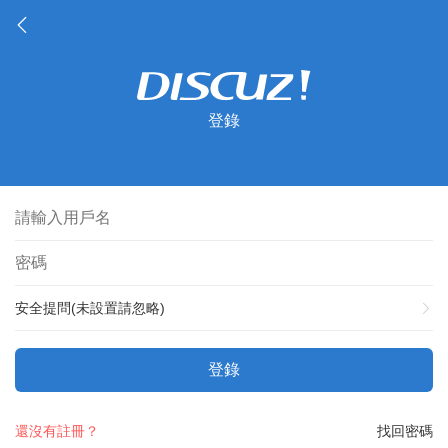
登錄
安全提問(未設置請忽略)
登錄
還沒有註冊？
找回密碼