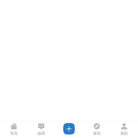
首頁
論壇
發現
我的