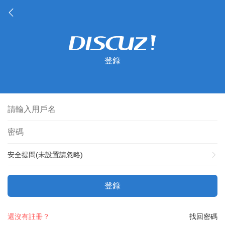
登錄
安全提問(未設置請忽略)
登錄
還沒有註冊？
找回密碼