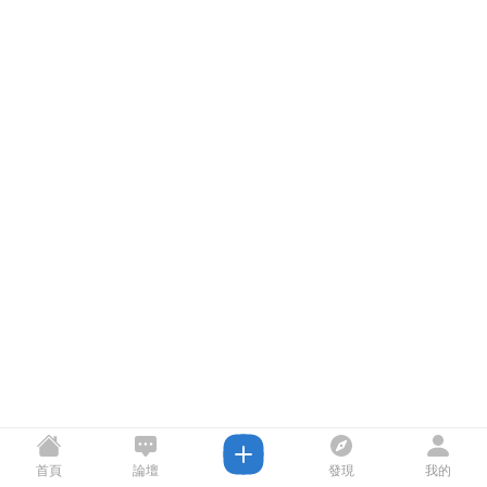
首頁
論壇
發現
我的