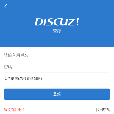
登錄
安全提問(未設置請忽略)
登錄
還沒有註冊？
找回密碼