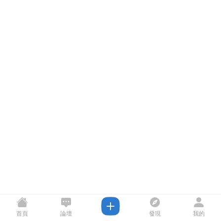
首頁
論壇
發現
我的