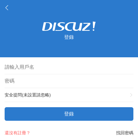
登錄
安全提問(未設置請忽略)
登錄
還沒有註冊？
找回密碼