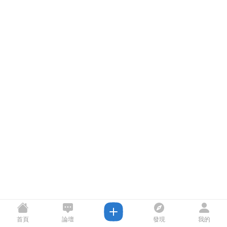
首頁
論壇
發現
我的