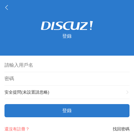
登錄
安全提問(未設置請忽略)
登錄
還沒有註冊？
找回密碼