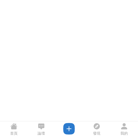
首頁
論壇
發現
我的