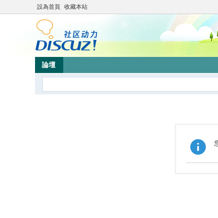
設為首頁
收藏本站
論壇