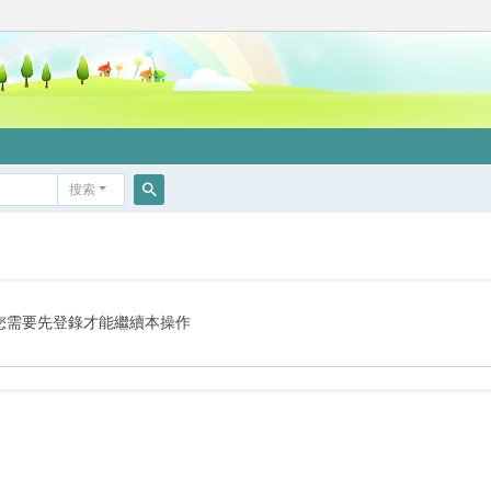
搜索
搜
索
您需要先登錄才能繼續本操作