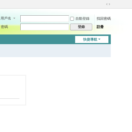
切
換
用戶名
自動登錄
找回密碼
到
寬
密碼
註冊
登錄
版
快捷導航