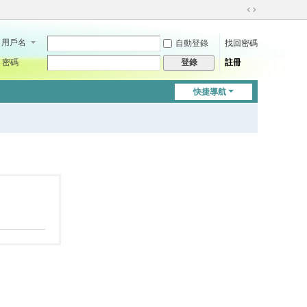
切
換
用戶名
自動登錄
找回密碼
到
寬
密碼
註冊
登錄
版
快捷導航