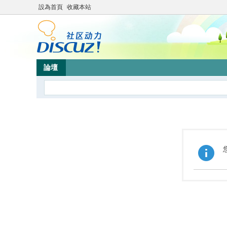
設為首頁
收藏本站
論壇