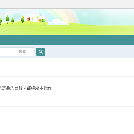
搜索
搜
索
您需要先登錄才能繼續本操作