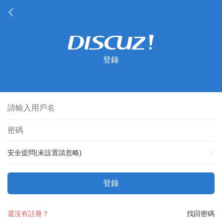
登錄
安全提問(未設置請忽略)
登錄
還沒有註冊？
找回密碼