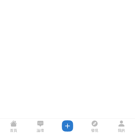
首頁
論壇
發現
我的