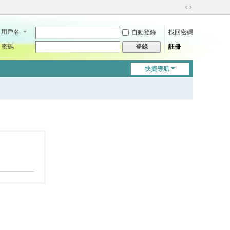
切
換
用戶名
自動登錄
找回密碼
到
寬
密碼
註冊
登錄
版
快捷導航