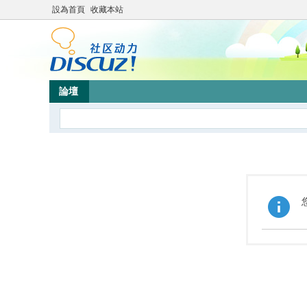
設為首頁
收藏本站
論壇