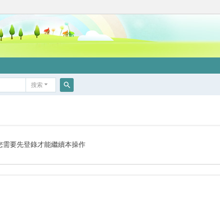
搜索
搜
索
您需要先登錄才能繼續本操作