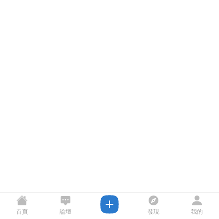
首頁
論壇
發現
我的