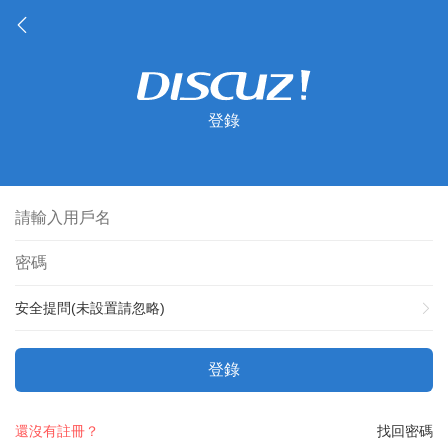
登錄
安全提問(未設置請忽略)
登錄
還沒有註冊？
找回密碼