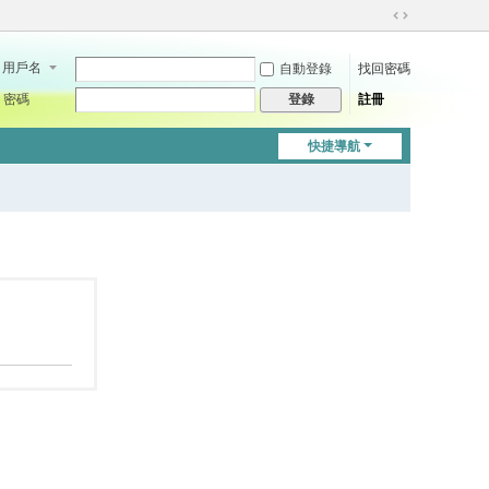
切
換
用戶名
自動登錄
找回密碼
到
寬
密碼
註冊
登錄
版
快捷導航