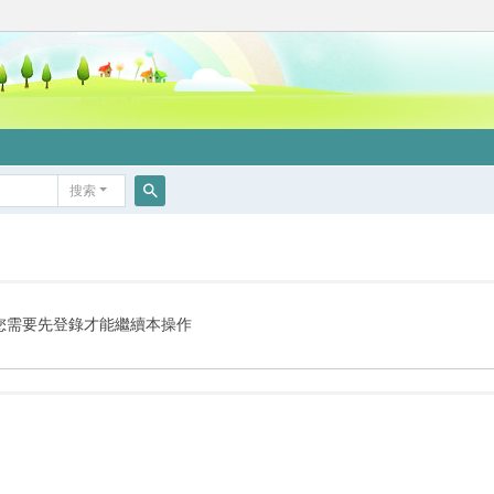
搜索
搜
索
您需要先登錄才能繼續本操作