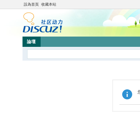
設為首頁
收藏本站
論壇