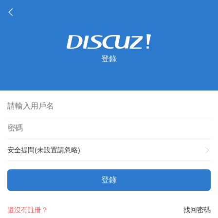
登錄
安全提問(未設置請忽略)
登錄
還沒有註冊？
找回密碼