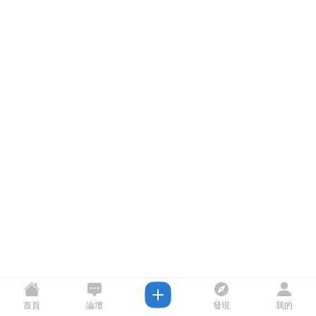
首頁
論壇
發現
我的