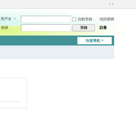
切
換
用戶名
自動登錄
找回密碼
到
寬
密碼
註冊
登錄
版
快捷導航