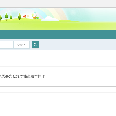
搜索
搜
索
您需要先登錄才能繼續本操作