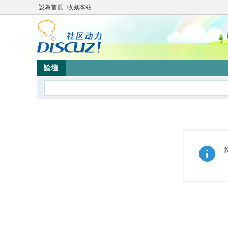
設為首頁
收藏本站
論壇