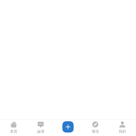
首頁
論壇
發現
我的