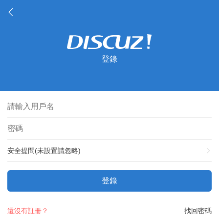
登錄
安全提問(未設置請忽略)
登錄
還沒有註冊？
找回密碼