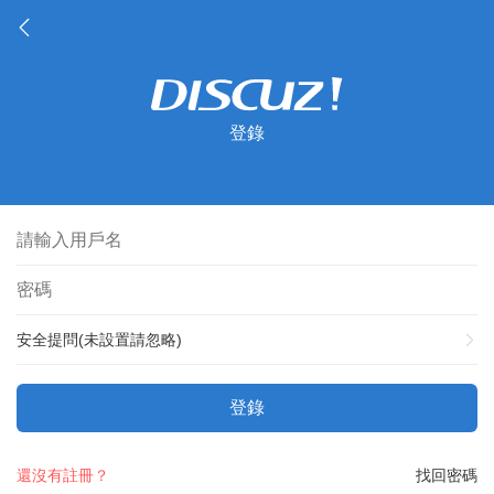
登錄
安全提問(未設置請忽略)
登錄
還沒有註冊？
找回密碼