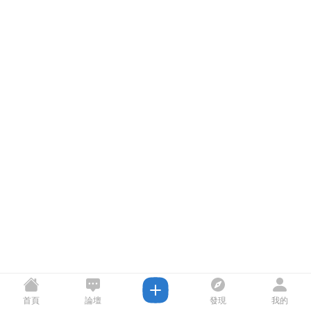
首頁
論壇
發現
我的