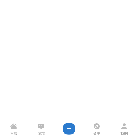
首頁
論壇
發現
我的