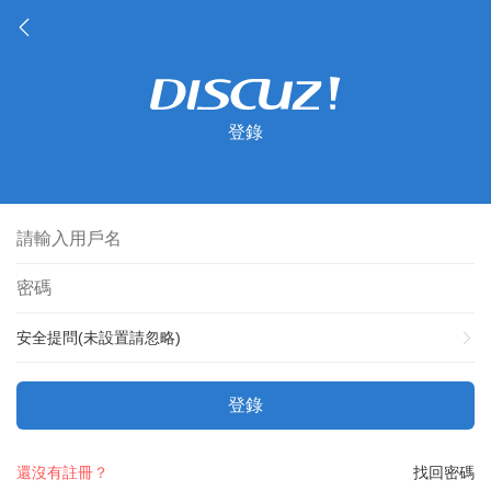
登錄
安全提問(未設置請忽略)
登錄
還沒有註冊？
找回密碼