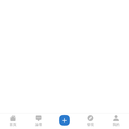
首頁
論壇
發現
我的