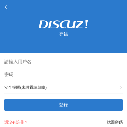
登錄
安全提問(未設置請忽略)
登錄
還沒有註冊？
找回密碼