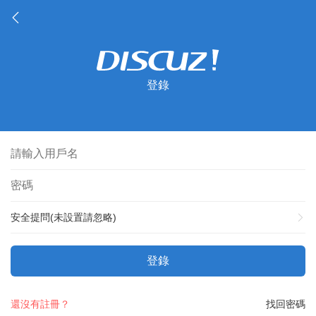
登錄
安全提問(未設置請忽略)
登錄
還沒有註冊？
找回密碼