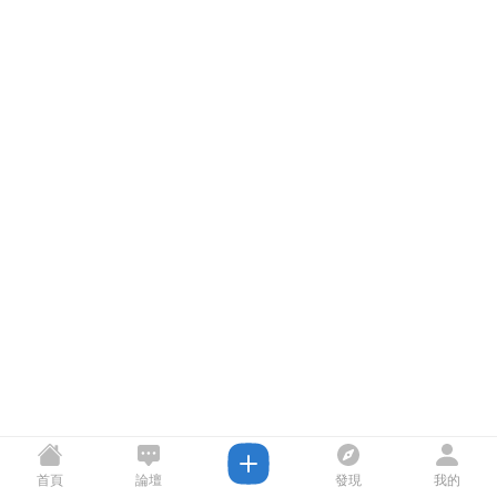
首頁
論壇
發現
我的