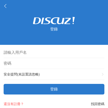
登錄
安全提問(未設置請忽略)
登錄
還沒有註冊？
找回密碼