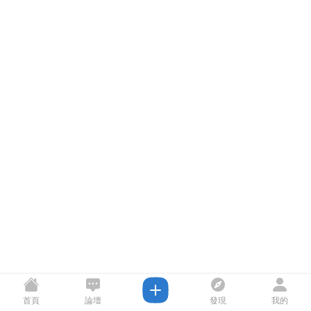
首頁
論壇
發現
我的