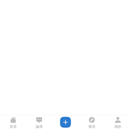
首頁
論壇
發現
我的