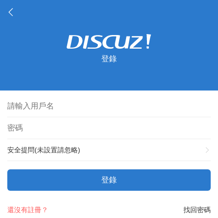
登錄
安全提問(未設置請忽略)
登錄
還沒有註冊？
找回密碼