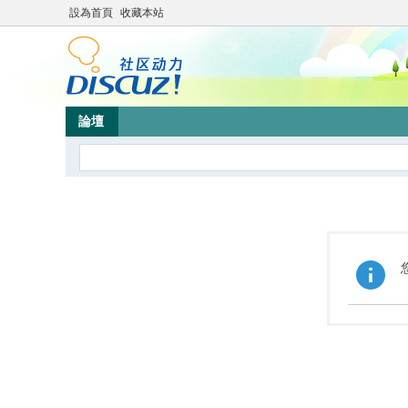
設為首頁
收藏本站
論壇