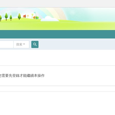
搜索
搜
索
您需要先登錄才能繼續本操作