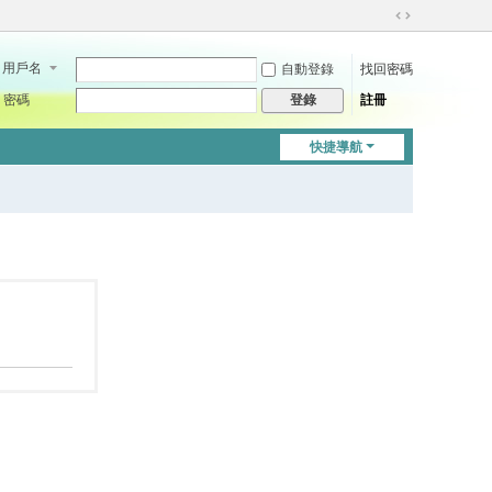
切
換
用戶名
自動登錄
找回密碼
到
寬
密碼
註冊
登錄
版
快捷導航