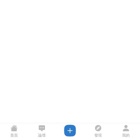
首頁
論壇
發現
我的