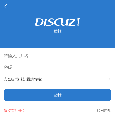
登錄
安全提問(未設置請忽略)
登錄
還沒有註冊？
找回密碼