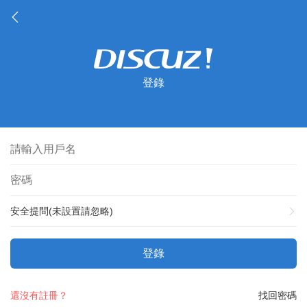
登錄
安全提問(未設置請忽略)
登錄
還沒有註冊？
找回密碼