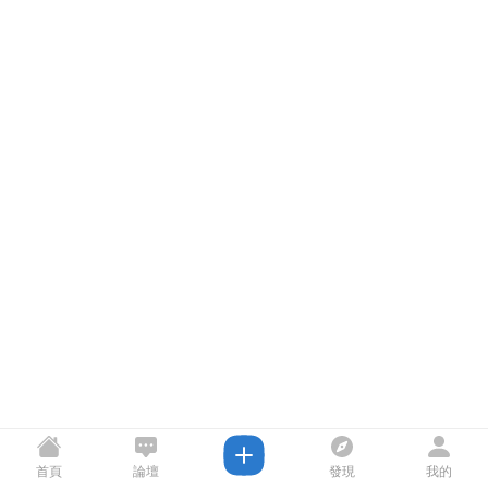
首頁
論壇
發現
我的