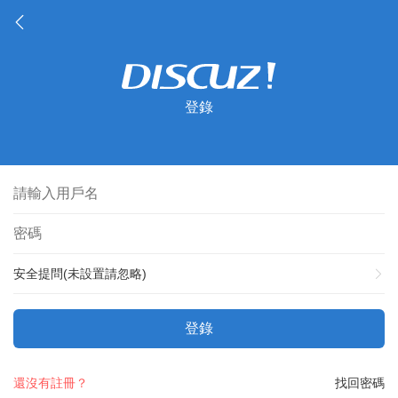
登錄
安全提問(未設置請忽略)
登錄
還沒有註冊？
找回密碼