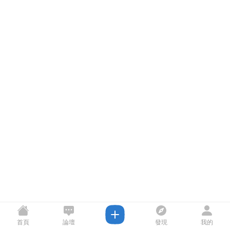
首頁
論壇
發現
我的