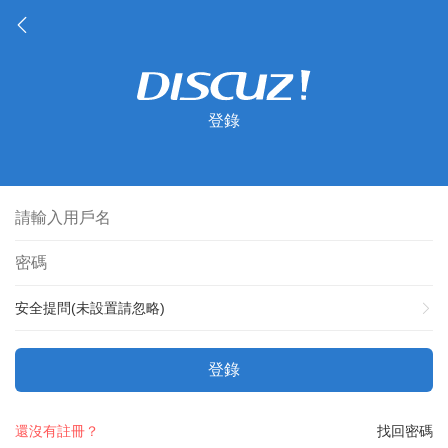
登錄
安全提問(未設置請忽略)
登錄
還沒有註冊？
找回密碼