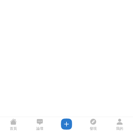
首頁
論壇
發現
我的