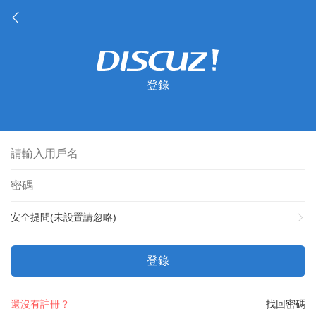
登錄
安全提問(未設置請忽略)
登錄
還沒有註冊？
找回密碼