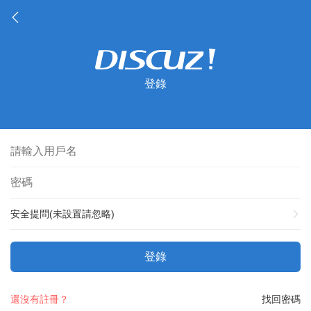
登錄
安全提問(未設置請忽略)
登錄
還沒有註冊？
找回密碼