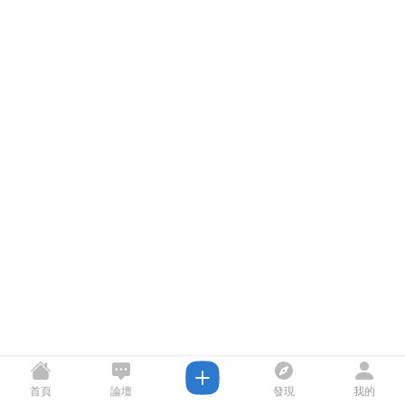
首頁
論壇
發現
我的