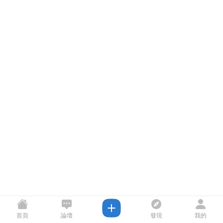
首頁
論壇
發現
我的