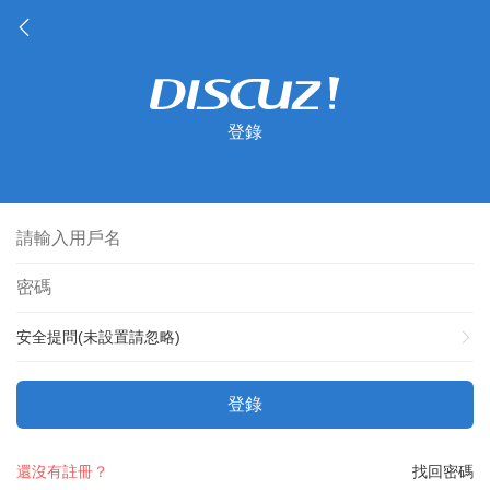
登錄
安全提問(未設置請忽略)
登錄
還沒有註冊？
找回密碼