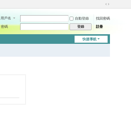
切
換
用戶名
自動登錄
找回密碼
到
寬
密碼
註冊
登錄
版
快捷導航