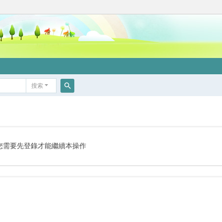
搜索
搜
索
您需要先登錄才能繼續本操作