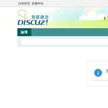
設為首頁
收藏本站
論壇