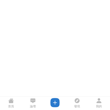
首頁
論壇
發現
我的