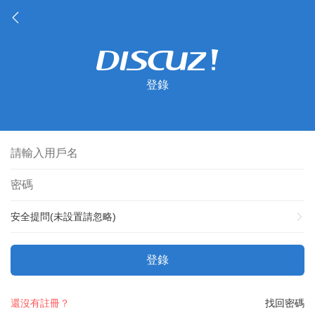
登錄
安全提問(未設置請忽略)
登錄
還沒有註冊？
找回密碼