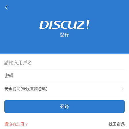
登錄
安全提問(未設置請忽略)
登錄
還沒有註冊？
找回密碼