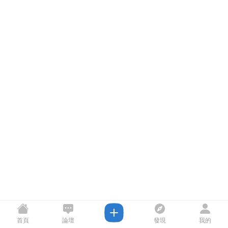
首頁
論壇
發現
我的