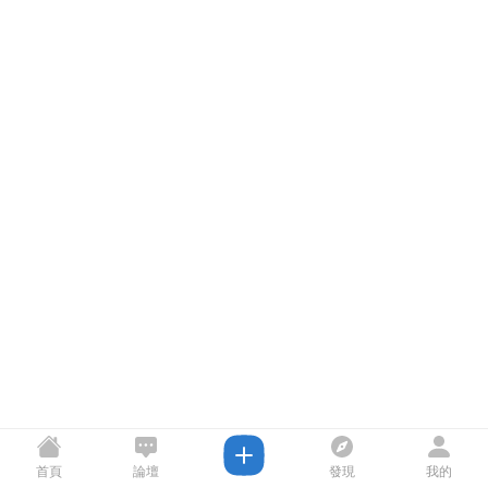
首頁
論壇
發現
我的