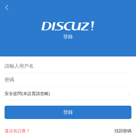
登錄
安全提問(未設置請忽略)
登錄
還沒有註冊？
找回密碼