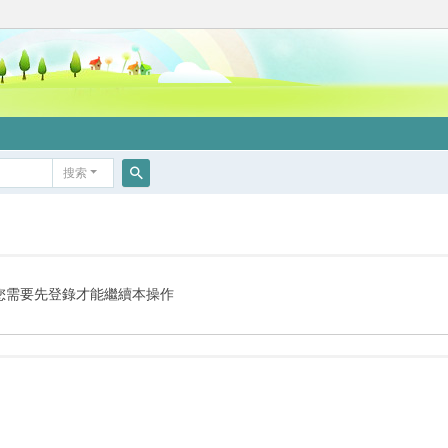
搜索
搜
索
您需要先登錄才能繼續本操作