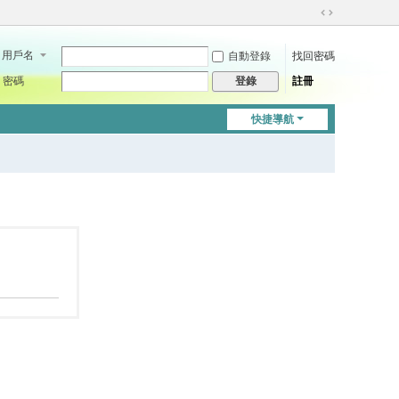
切
換
用戶名
自動登錄
找回密碼
到
寬
密碼
註冊
登錄
版
快捷導航