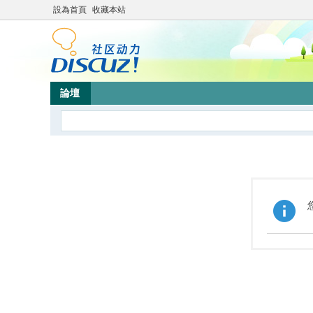
設為首頁
收藏本站
論壇