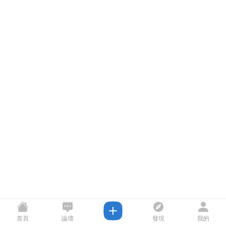
首頁
論壇
發現
我的