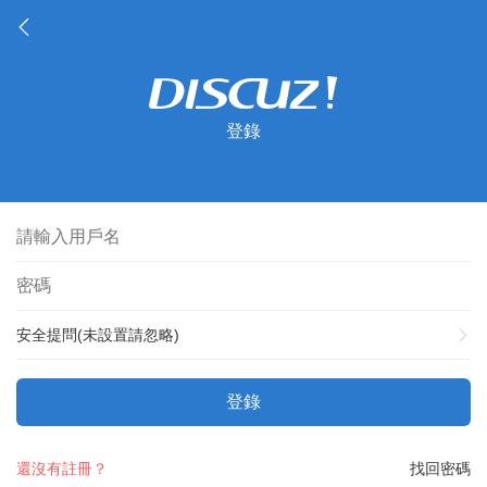
登錄
安全提問(未設置請忽略)
登錄
還沒有註冊？
找回密碼