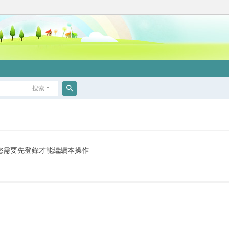
搜索
搜
索
您需要先登錄才能繼續本操作