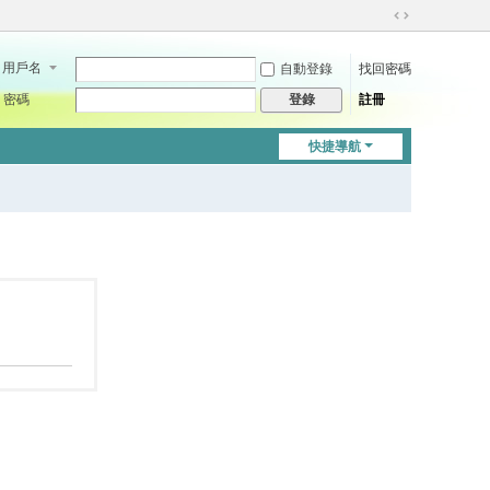
切
換
用戶名
自動登錄
找回密碼
到
寬
密碼
註冊
登錄
版
快捷導航