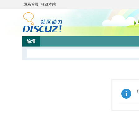
設為首頁
收藏本站
論壇