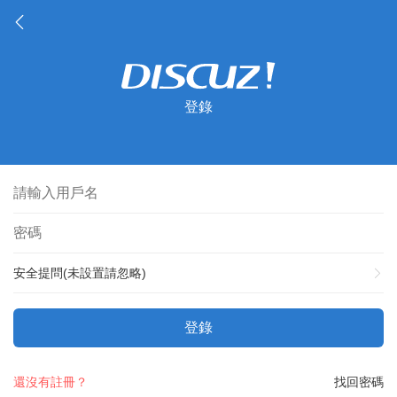
登錄
安全提問(未設置請忽略)
登錄
還沒有註冊？
找回密碼