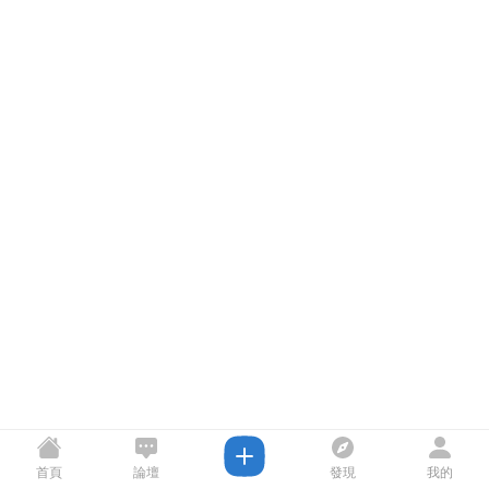
首頁
論壇
發現
我的