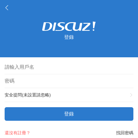
登錄
安全提問(未設置請忽略)
登錄
還沒有註冊？
找回密碼