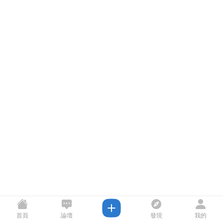
首頁
論壇
發現
我的