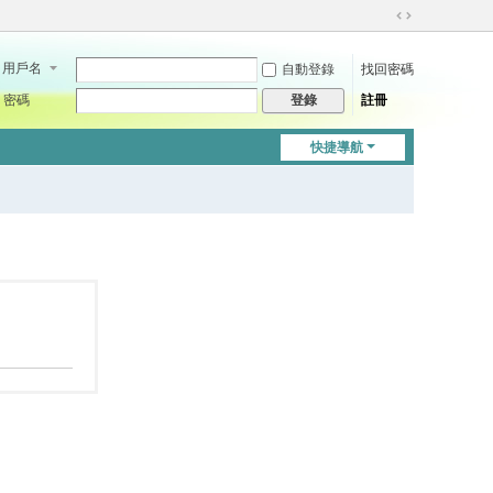
切
換
用戶名
自動登錄
找回密碼
到
寬
密碼
註冊
登錄
版
快捷導航