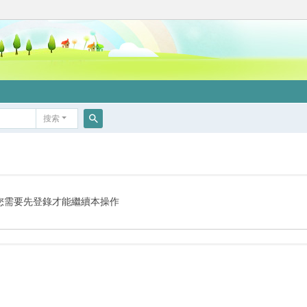
搜索
搜
索
您需要先登錄才能繼續本操作