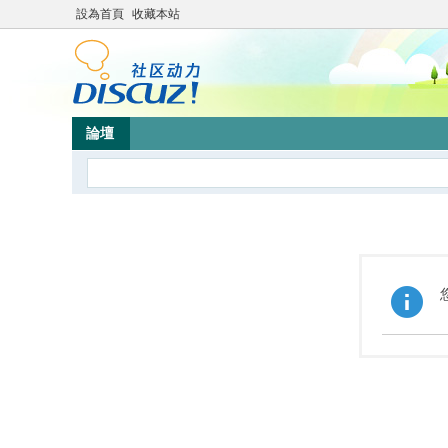
設為首頁
收藏本站
論壇