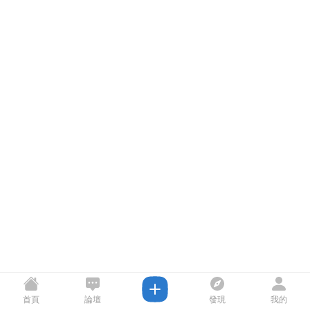
首頁
論壇
發現
我的