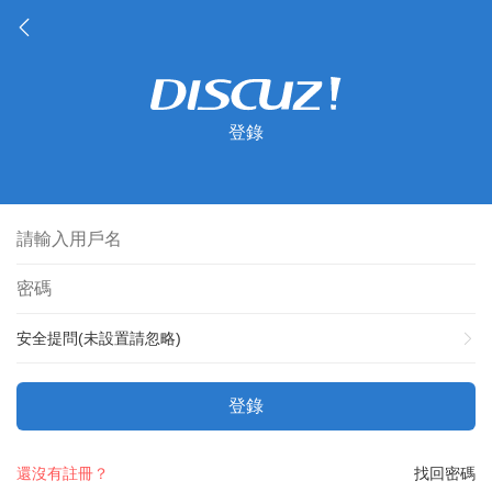
登錄
安全提問(未設置請忽略)
登錄
還沒有註冊？
找回密碼