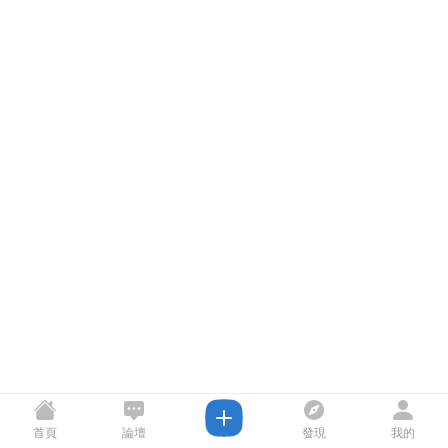
首頁
論壇
發現
我的