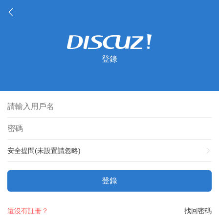
登錄
安全提問(未設置請忽略)
登錄
還沒有註冊？
找回密碼